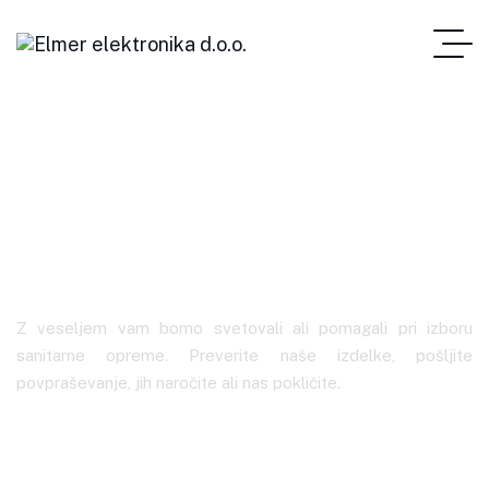
Senzorska armatura
EP 2442.2/B
Z veseljem vam bomo svetovali ali pomagali pri izboru
sanitarne opreme. Preverite naše izdelke, pošljite
povpraševanje, jih naročite ali nas pokličite.
Elmer Elektronika
Senzorska Armatura EP 2442.2/B