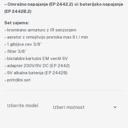
– Omrežno napajanje (EP 2442.2)
ali
baterijsko napajanje
(EP 2442B.2)
Set zajema:
– kromirano armaturo z IR senzorjem
– aerator z omejitvijo pretoka max 6 l / min
– 1 gibljiva cev 3/8”
– filter 3/8”
– bistabilni kartušni EM ventil 6V
– adapter 230V/9V DC (EP 2442)
– 9V alkalna baterija (EP 2442B)
– pritrdilni set
Izberite model