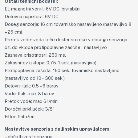
Ostali tehnični podatki:
El. magnetni ventil: 6V DC, bistabilni
Delovna napetost: 6V DC
Doseg senzorja: 16 cm tovarniško nastavljeno (nastavljivo 8
– 26 cm)
Pretok vode: voda teče dokler so roke v dosegu senzorja
oz. do vklopa protipoplavne zaščite – nastavljivo
Zaznava prisotnosti: 250 ms.
Zakasnitev izklopa: 0,75 -1 sek. (nastavljivo)
Protipoplavna zaščita: *60 sek. tovarniško nastavljeno
(nastavljivo od 10 – 300 sek.)
Delovni tlak: 0,5 – 6 barov
Vodni tlak: max 8 barov
Pretok vode: max 6 l/min
Dotočni priključek: 3/8″
Filter: Priložen
Nastavitve senzorja z daljinskim upravljalcem;
– občutljivost senzorja