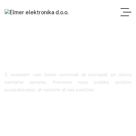
ES1021B
Z veseljem vam bomo svetovali ali pomagali pri izboru
sanitarne opreme. Preverite naše izdelke, pošljite
povpraševanje, jih naročite ali nas pokličite.
Elmer Elektronika
Oznake Izdelkov
ES1021B