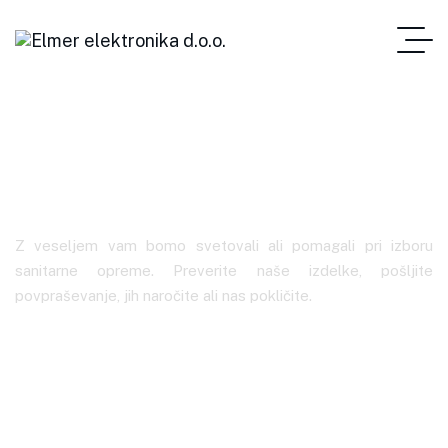
ES1021
Z veseljem vam bomo svetovali ali pomagali pri izboru
sanitarne opreme. Preverite naše izdelke, pošljite
povpraševanje, jih naročite ali nas pokličite.
Elmer Elektronika
Oznake Izdelkov
ES1021