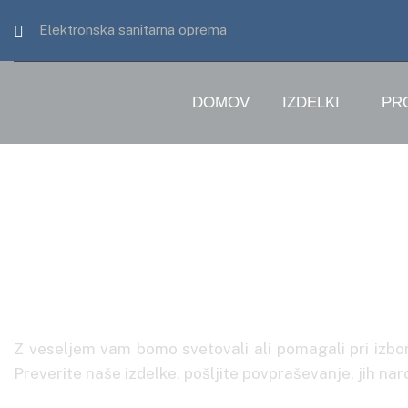
Elektronska sanitarna oprema
DOMOV
IZDELKI
PR
Osnovno naroči
Z veseljem vam bomo svetovali ali pomagali pri izbo
Preverite naše izdelke, pošljite povpraševanje, jih naroč