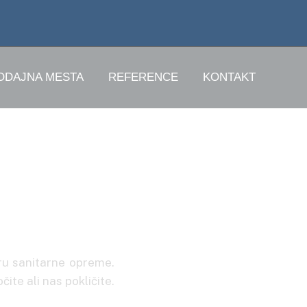
ODAJNA MESTA
REFERENCE
KONTAKT
lo
ru sanitarne opreme.
ite ali nas pokličite.