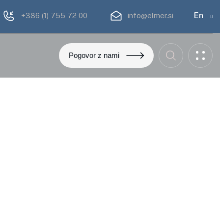
En
+386 (1) 755 72 00
info@elmer.si
P
o
g
o
v
o
r
z
n
a
m
i